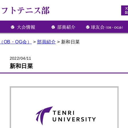
（OB・OG会）
>
部員紹介
>
新和日菜
2022/04/11
新和日菜