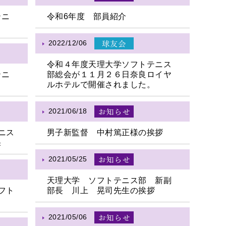
テニ
令和6年度 部員紹介
2022/12/06
令和４年度天理大学ソフトテニス
テニ
部総会が１１月２６日奈良ロイヤ
ルホテルで開催されました。
2021/06/18
ニス
男子新監督 中村篤正様の挨拶
果
2021/05/25
天理大学 ソフトテニス部 新副
フト
部長 川上 晃司先生の挨拶
2021/05/06