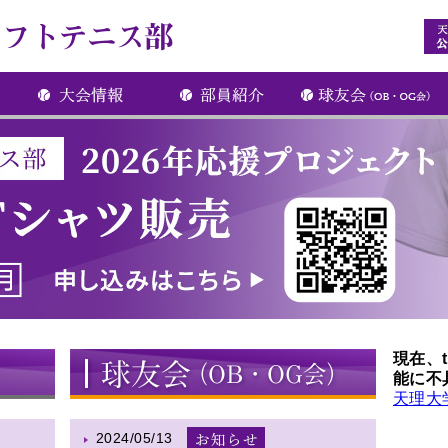
現在、t
能に不
天理大学
2024/05/13