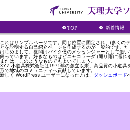
これはサンプルページです。同じ位置に固定され、(多くの
とを説明する自己紹介ページを作成するのが一般的です。た
はじめまして。昼間はバイク便のメッセンジャーとして働い
飼っています。好きなものはピニャコラーダ (通り雨に濡れる
または、このようなものでもよいでしょう。
XYZ 小道具株式会社は1971年の創立以来、高品質の小道
形で地域のコミュニティへ貢献しています。
新しく WordPress ユーザーになった方は、
ダッシュボード