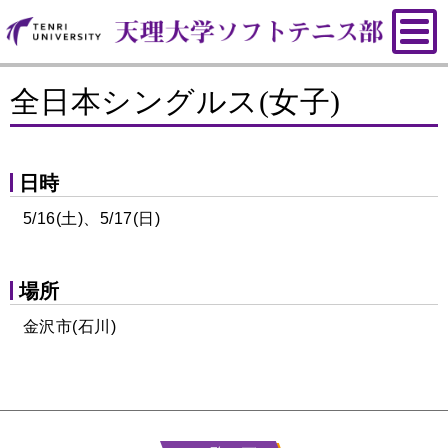
全日本シングルス(女子)
日時
5/16(土)、5/17(日)
場所
金沢市(石川)