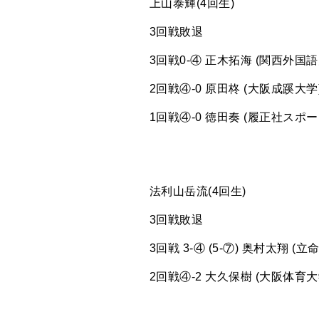
上山泰輝(4回生)
3回戦敗退
3回戦0-④ 正木拓海 (関西外国語
2回戦④-0 原田柊 (大阪成蹊大学
1回戦④-0 徳田奏 (履正社スポー
法利山岳流(4回生)
3回戦敗退
3回戦 3-④ (5-⑦) 奥村太翔 (立
2回戦④-2 大久保樹 (大阪体育大