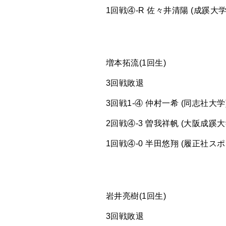
1回戦④-R 佐々井清陽 (成蹊大学
増本拓流(1回生)
3回戦敗退
3回戦1-④ 仲村一希 (同志社大学
2回戦④-3 曽我祥帆 (大阪成蹊大
1回戦④-0 半田悠翔 (履正社ス
岩井亮樹(1回生)
3回戦敗退