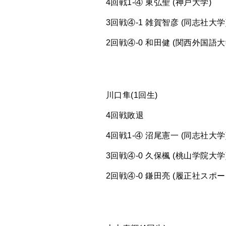
4回戦1-④ 東弘聖 (神戸大学)
3回戦④-1 雑賀智彦 (同志社大学
2回戦④-0 和田健 (関西外国語大
川口隼(1回生)
4回戦敗退
4回戦1-④ 沼尾憲一 (同志社大学
3回戦④-0 久保楓 (桃山学院大学
2回戦④-0 鎌田亮 (履正社スポ