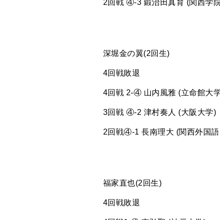
2回戦 ④-3 鍛治田真育 (関西学
深堀金の翼(2回生)
4回戦敗退
4回戦 2-④ 山内風雅 (立命館大学
3回戦 ④-2 津村奏人 (大阪大学)
2回戦④-1 長南理大 (関西外国語
福家直也(2回生)
4回戦敗退