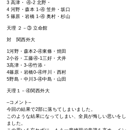
3 高津・ ④-2 北野・
4 河野・森本 1-④ 笠井・坂口
5 篠原・岩橋 1-④ 奥村・杉山
天理 ２－③ 立命館
対 関西外大
1河野・森本2-④東條・焼田
2小谷・工藤④-1三好・犬井
3高津・3-④竹添・
4篠原・岩橋0-④坪川・西村
5野島・中川3-④中島・山田
天理１－④関西外大
–コメント–
今回の結果で2部に落ちてしまいました。
このような結果になってしまい、全員が悔しい思いをし
ました。